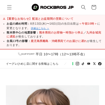
コンテ
カ
ンツに
ー
進む
ト
⚠️
【重要なお知らせ】配送とお盆期間の営業について
お盆の締め時間：
8月13日(木)〜16日(日)の当日出荷は
＜午前10時＞
に
変更となります。
詳細はこちら ＞
熊本県中心の地震影響：
熊本県宛のお荷物一時預かり停止
／
九州全域宛
に遅延
が発生しております。
台風13号の影響：
鹿児島県離島・沖縄県宛てのお届けに遅れ
が発生して
おります。
平日 10〜17時（12〜13時不在）
SUPPORT
イーグレひめじ店に関する情報はこちら
友だち追加で300円ク
／
LINE