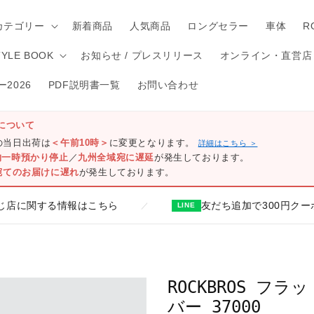
カテゴリー
新着商品
人気商品
ロングセラー
車体
R
TYLE BOOK
お知らせ / プレスリリース
オンライン・直営店
2026
PDF説明書一覧
お問い合わせ
について
)の当日出荷は
＜午前10時＞
に変更となります。
詳細はこちら ＞
物一時預かり停止
／
九州全域宛に遅延
が発生しております。
宛てのお届けに遅れ
が発生しております。
る情報はこちら
友だち追加で300円クーポンプレ
／
LINE
ROCKBROS フ
バー 37000