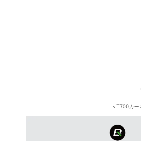
＜T700