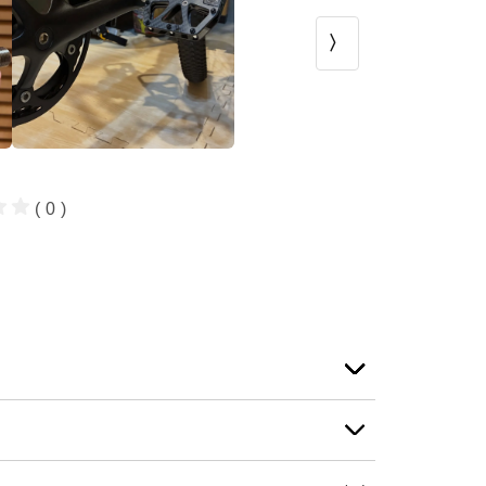
〉
( 0 )