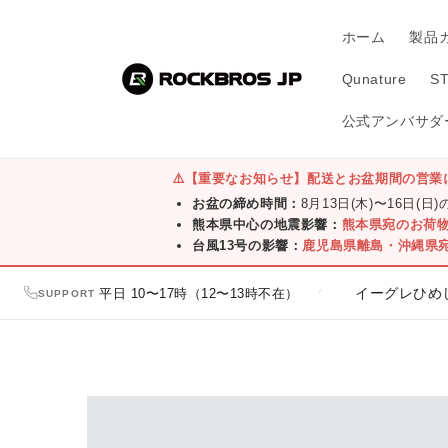
コンテ
ンツに
ホーム
製品
進む
Qunature
S
公式アンバサダー
⚠️
【重要なお知らせ】配送とお盆期間の営業
お盆の締め時間：
8月13日(木)〜16日(日
熊本県中心の地震影響：
熊本県宛のお荷
台風13号の影響：
鹿児島県離島・沖縄県
オンライン・直営店一覧はこちら
平日 10〜17時（12〜13時不在）
イーグレひめじ店に関す
／
SUPPORT