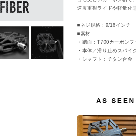
速度重視ライドや軽量化
■ネジ規格：9/16インチ
■素材
・踏面：T700カーボン
・本体／滑り止めスパイ
・シャフト：チタン合金
AS SEE