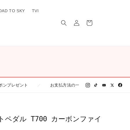
OAD TO SKY
TVI
ロ
カ
グ
ー
イ
ト
ン
ゼント
お支払方法の一覧
偽サイトにご注
／
／
注意
ラットペダル T700 カーボンファイ