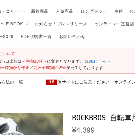
カテゴリー
新着商品
人気商品
ロングセラー
車体
R
TYLE BOOK
お知らせ / プレスリリース
オンライン・直営店
2026
PDF説明書一覧
お問い合わせ
について
)の当日出荷は
＜午前10時＞
に変更となります。
詳細はこちら ＞
物一時預かり停止
／
九州全域宛に遅延
が発生しております。
偽サイトにご注意ください！オンライン・直営店一覧は
／
注意
ROCKBROS 自転
¥4,399