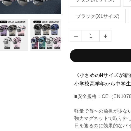
ブラック(XLサイズ)
《小さめのMサイズが新
小学校高学年から中学
■安全規格：CE（EN107
軽量で首への負担が少な
強力マグネットで取り外
日を遮るのに効果的なバ