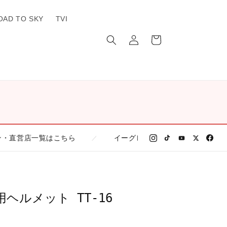
OAD TO SKY
TVI
ロ
カ
グ
ー
イ
ト
ン
こちら
イーグレひめじ店に関する情報はこちら
／
／
車用ヘルメット TT-16