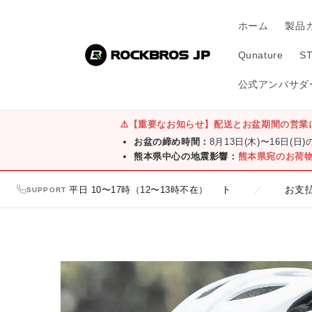
コンテ
ンツに
ホーム
製品
進む
Qunature
S
公式アンバサダー
⚠️
【重要なお知らせ】配送とお盆期間の営業
お盆の締め時間：
8月13日(木)〜16日(日
熊本県中心の地震影響：
熊本県宛のお荷
ち追加で300円クーポンプレゼント
平日 10〜17時（12〜13時不在）
お支払方法の一覧
／
SUPPORT