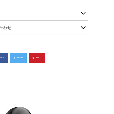
合わせ
hare
Tweet
Pin it