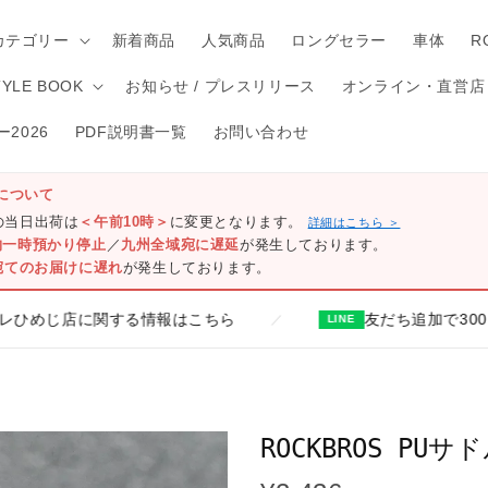
カテゴリー
新着商品
人気商品
ロングセラー
車体
R
TYLE BOOK
お知らせ / プレスリリース
オンライン・直営店
2026
PDF説明書一覧
お問い合わせ
について
)の当日出荷は
＜午前10時＞
に変更となります。
詳細はこちら ＞
物一時預かり停止
／
九州全域宛に遅延
が発生しております。
宛てのお届けに遅れ
が発生しております。
に関する情報はこちら
友だち追加で300円クーポン
／
LINE
ROCKBROS PUサ