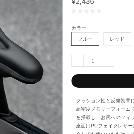
¥2,436
カラー
ブルー
レッド
クッション性と反発効果
高密度メモリーフォーム
を搭載し、お尻へのフィ
座面はPUフェイクレザ