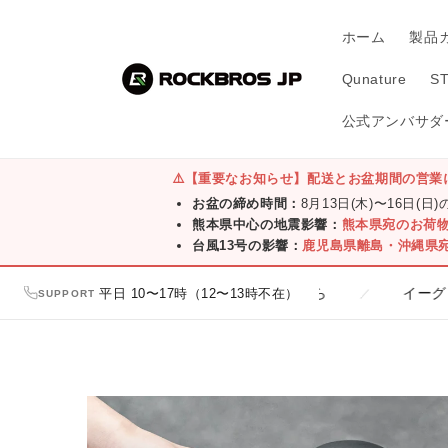
コンテ
ンツに
ホーム
製品
進む
Qunature
S
公式アンバサダー
⚠️
【重要なお知らせ】配送とお盆期間の営業
お盆の締め時間：
8月13日(木)〜16日(日
熊本県中心の地震影響：
熊本県宛のお荷
台風13号の影響：
鹿児島県離島・沖縄県
い！オンライン・直営店一覧はこちら
平日 10〜17時（12〜13時不在）
イーグレひめじ店
／
SUPPORT