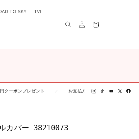
OAD TO SKY
TVI
ロ
カ
グ
ー
イ
ト
ン
プレゼント
お支払方法の一覧
偽サイトに
／
／
注意
ドルカバー 38210073