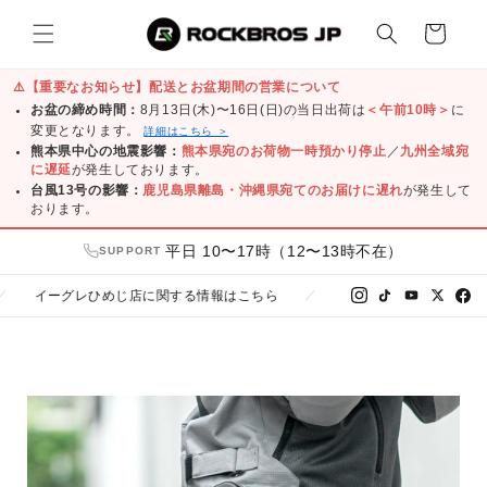
コンテ
カ
ンツに
ー
進む
ト
⚠️
【重要なお知らせ】配送とお盆期間の営業について
お盆の締め時間：
8月13日(木)〜16日(日)の当日出荷は
＜午前10時＞
に
変更となります。
詳細はこちら ＞
熊本県中心の地震影響：
熊本県宛のお荷物一時預かり停止
／
九州全域宛
に遅延
が発生しております。
台風13号の影響：
鹿児島県離島・沖縄県宛てのお届けに遅れ
が発生して
おります。
平日 10〜17時（12〜13時不在）
SUPPORT
グレひめじ店に関する情報はこちら
友だち追加で300円クーポ
／
LINE