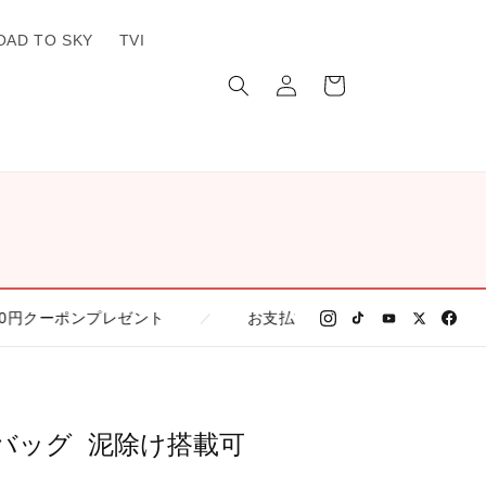
OAD TO SKY
TVI
ロ
カ
グ
ー
イ
ト
ン
プレゼント
お支払方法の一覧
偽サイトに
／
／
注意
ドルバッグ 泥除け搭載可