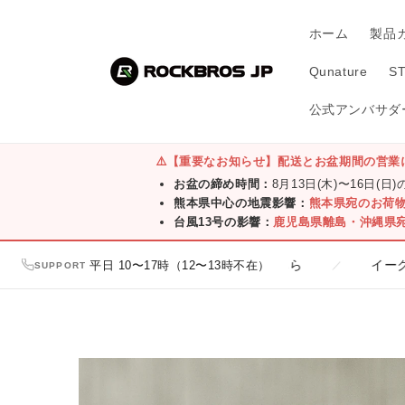
コンテ
ンツに
ホーム
製品
進む
Qunature
S
公式アンバサダー
⚠️
【重要なお知らせ】配送とお盆期間の営業
お盆の締め時間：
8月13日(木)〜16日(日
熊本県中心の地震影響：
熊本県宛のお荷
台風13号の影響：
鹿児島県離島・沖縄県
い！オンライン・直営店一覧はこちら
平日 10〜17時（12〜13時不在）
イーグレひめじ店
／
SUPPORT