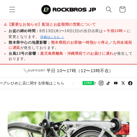
コンテ
カ
ンツに
ー
進む
ト
⚠️
【重要なお知らせ】配送とお盆期間の営業について
お盆の締め時間：
8月13日(木)〜16日(日)の当日出荷は
＜午前10時＞
に
変更となります。
詳細はこちら ＞
熊本県中心の地震影響：
熊本県宛のお荷物一時預かり停止
／
九州全域宛
に遅延
が発生しております。
台風13号の影響：
鹿児島県離島・沖縄県宛てのお届けに遅れ
が発生して
おります。
平日 10〜17時（12〜13時不在）
SUPPORT
じ店に関する情報はこちら
友だち追加で300円クーポンプレゼン
／
LINE