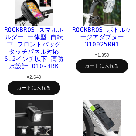
ROCKBROS スマホホ
ROCKBROS ボトルケ
ルダー 一体型 自転
ージアダプター
車 フロントバッグ
310025001
タッチパネル対応
¥1,850
6.2インチ以下 高防
水設計 010-4BK
カートに入れる
¥2,640
カートに入れる