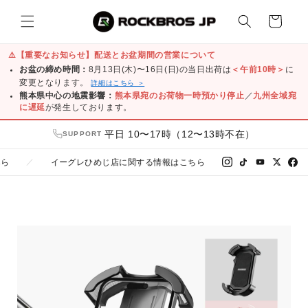
コンテ
カ
ンツに
ー
進む
ト
⚠️
【重要なお知らせ】配送とお盆期間の営業について
お盆の締め時間：
8月13日(木)〜16日(日)の当日出荷は
＜午前10時＞
に
変更となります。
詳細はこちら ＞
熊本県中心の地震影響：
熊本県宛のお荷物一時預かり停止
／
九州全域宛
に遅延
が発生しております。
平日 10〜17時（12〜13時不在）
SUPPORT
イーグレひめじ店に関する情報はこちら
友だち追加で300
／
LINE