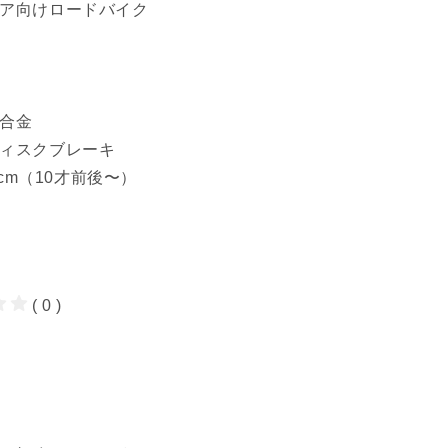
ニア向けロードバイク
ム合金
ディスクブレーキ
5cm（10才前後〜）
( 0 )