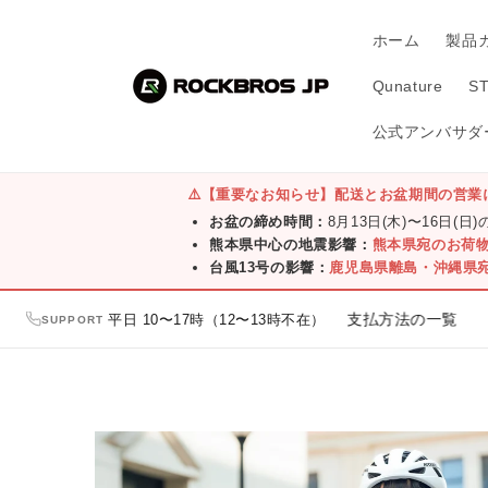
コンテ
ンツに
ホーム
製品
進む
Qunature
S
公式アンバサダー
⚠️
【重要なお知らせ】配送とお盆期間の営業
お盆の締め時間：
8月13日(木)〜16日(日
熊本県中心の地震影響：
熊本県宛のお荷
台風13号の影響：
鹿児島県離島・沖縄県
300円クーポンプレゼント
平日 10〜17時（12〜13時不在）
お支払方法の一覧
／
／
SUPPORT