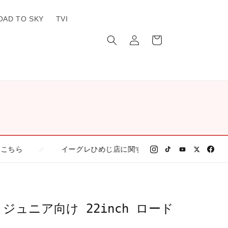
OAD TO SKY
TVI
ロ
カ
グ
ー
イ
ト
ン
イーグレひめじ店に関する情報はこちら
／
／
LINE
ズ ジュニア向け 22inch ロード