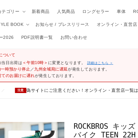
カテゴリー
新着商品
人気商品
ロングセラー
車体
R
TYLE BOOK
お知らせ / プレスリリース
オンライン・直営店
2026
PDF説明書一覧
お問い合わせ
について
)の当日出荷は
＜午前10時＞
に変更となります。
詳細はこちら ＞
物一時預かり停止
／
九州全域宛に遅延
が発生しております。
宛てのお届けに遅れ
が発生しております。
偽サイトにご注意ください！オンライン・直営店一覧はこちら
注意
ROCKBROS キッ
バイク TEEN 22H