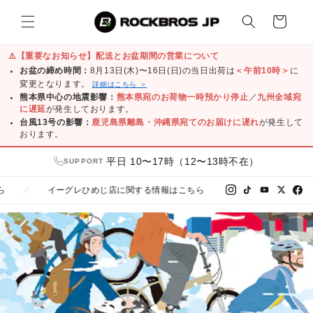
コンテ
カ
ンツに
ー
進む
ト
⚠️
【重要なお知らせ】配送とお盆期間の営業について
お盆の締め時間：
8月13日(木)〜16日(日)の当日出荷は
＜午前10時＞
に
変更となります。
詳細はこちら ＞
熊本県中心の地震影響：
熊本県宛のお荷物一時預かり停止
／
九州全域宛
に遅延
が発生しております。
台風13号の影響：
鹿児島県離島・沖縄県宛てのお届けに遅れ
が発生して
おります。
平日 10〜17時（12〜13時不在）
SUPPORT
イーグレひめじ店に関する情報はこちら
友だち追加で3
／
／
LINE